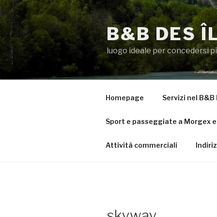
Salta
al
B&B DES Î
contenuto
luogo ideale per concedersi p
Homepage
Servizi nel B&B 
Sport e passeggiate a Morgex e 
Attività commerciali
Indiri
skyway