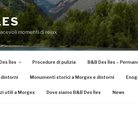
LES
iacevoli momenti di relax
Des Îles
Procedure di pulizia
B&B Des Îles – Perman
dintorni
Monumenti storici a Morgex e dintorni
Enog
zzi utili a Morgex
Dove siamo B&B Des Îles
News