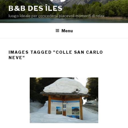
Salta
B&B DES ÎLES
al
luogo ideale per concedersi piacevoli momenti di relax
contenuto
Menu
IMAGES TAGGED "COLLE SAN CARLO
NEVE"